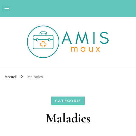
Savoir se soigner
Amis maux
Accueil
Maladies
CATÉGORIE
Maladies