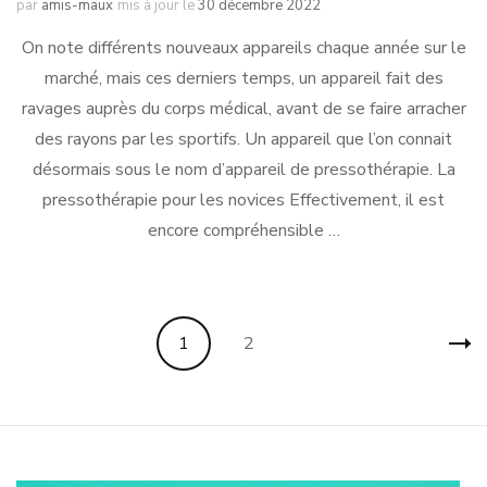
par
amis-maux
mis à jour le
30 décembre 2022
On note différents nouveaux appareils chaque année sur le
marché, mais ces derniers temps, un appareil fait des
ravages auprès du corps médical, avant de se faire arracher
des rayons par les sportifs. Un appareil que l’on connait
désormais sous le nom d’appareil de pressothérapie. La
pressothérapie pour les novices Effectivement, il est
encore compréhensible …
Pagination
Page
Page
1
2
des
publications